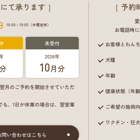
にて承ります ］
［ 予約
愛
9
10:00～19:00（木曜定休）
お電話時に
中
未受付
お客様とわん
6年
2026年
犬種
10
分
月分
年齢
に翌月のご予約を開始させていただ
健康状態（年
でも、1日が休業の場合は、翌営業
ご希望の施術
ワクチン・狂
お問い合わせはこちら